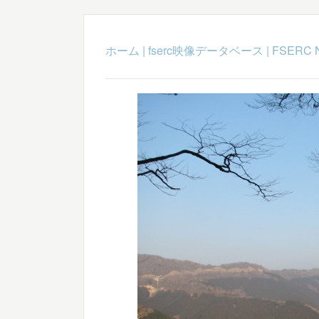
ホーム
|
fserc映像データベース
|
FSERC 