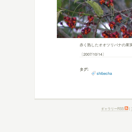
赤く熟したオオツリバナの果実
〔2007/10/14〕
タグ:
shibecha
ギャラリーRSS
|