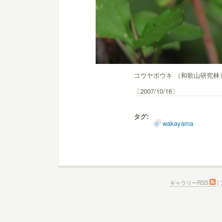
コウヤボウキ （和歌山研究林
〔2007/10/16〕
タグ:
wakayama
ギャラリーRSS
|