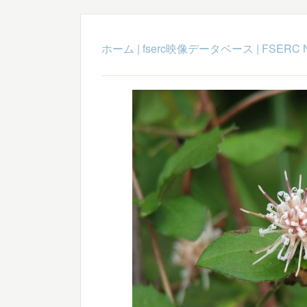
ホーム
|
fserc映像データベース
|
FSERC 