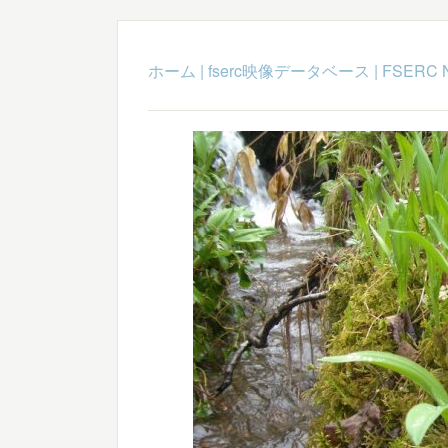
ホーム
|
fserc映像データベース
|
FSERC 