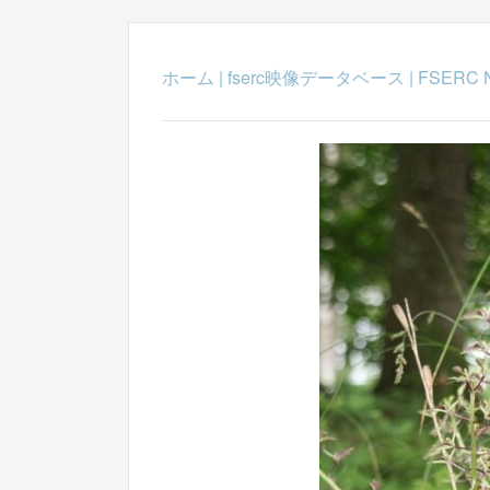
ホーム
|
fserc映像データベース
|
FSERC 