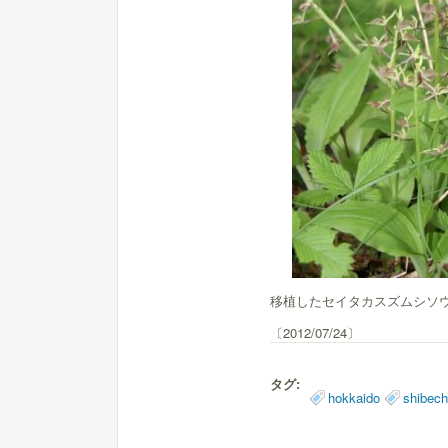
移植したセイタカスズムシソ
〔2012/07/24〕
タグ:
hokkaido
shibec