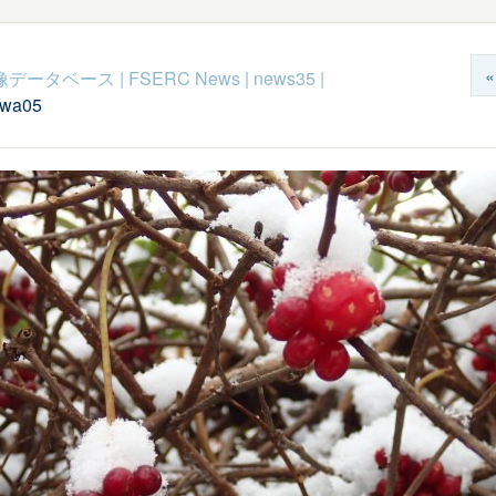
c映像データベース
|
FSERC News
|
news35
|
awa05