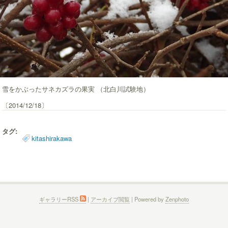
雪をかぶったサネカズラの果実 （北白川試験地）
〔2014/12/18〕
タグ:
kitashirakawa
ギャラリーRSS
|
アーカイブ閲覧
| Powered by
Zenphoto