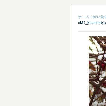
ホーム
|
fser
nl35_kitashirak