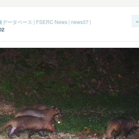
c映像データベース
|
FSERC News
|
news37
|
02