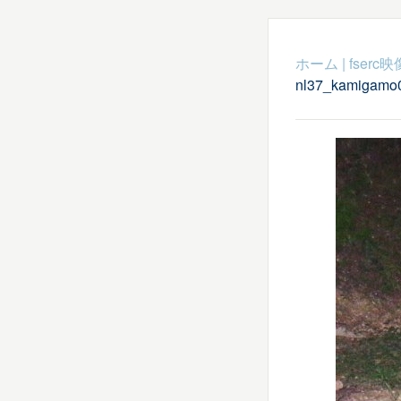
ホーム
|
fser
nl37_kamigamo