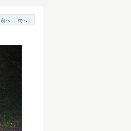
« 前へ
次へ »