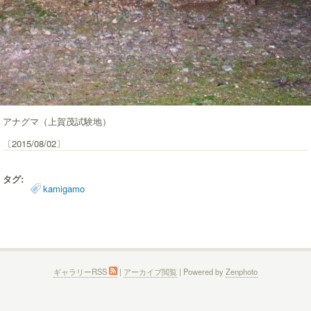
アナグマ（上賀茂試験地）
〔2015/08/02〕
タグ:
kamigamo
ギャラリーRSS
|
アーカイブ閲覧
| Powered by
Zenphoto