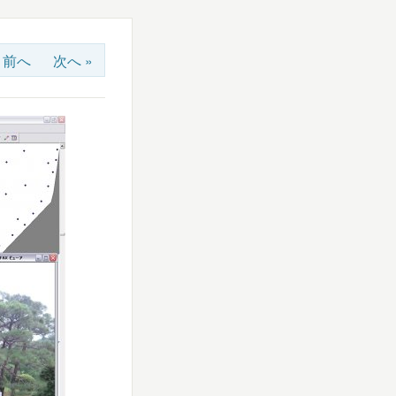
« 前へ
次へ »