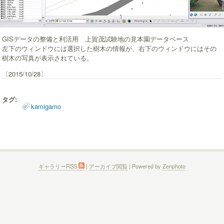
GISデータの整備と利活用 上賀茂試験地の見本園データベース
左下のウィンドウには選択した樹木の情報が、右下のウィンドウにはその
樹木の写真が表示されている。
〔2015/10/28〕
タグ:
kamigamo
ギャラリーRSS
|
アーカイブ閲覧
| Powered by
Zenphoto