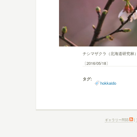
チシマザクラ（北海道研究林
〔2016/05/18〕
タグ:
hokkaido
ギャラリーRSS
|