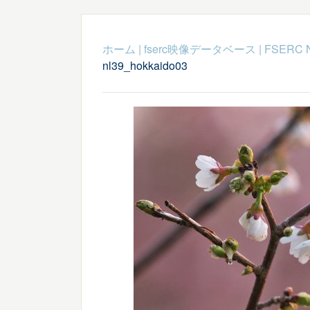
ホーム
|
fserc映像データベース
|
FSERC 
nl39_hokkaido03