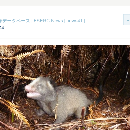
c映像データベース
|
FSERC News
|
news41
|
04