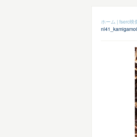
ホーム
|
fser
nl41_kamigamo