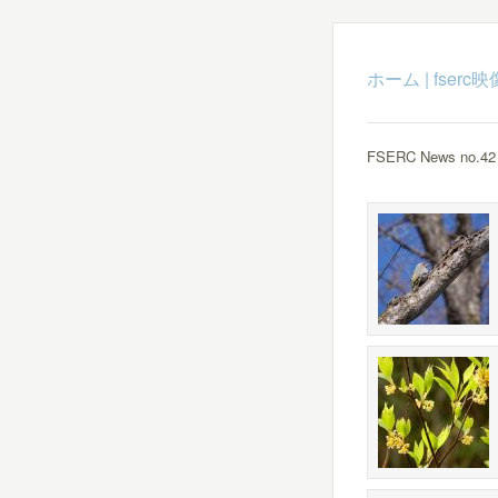
ホーム
|
fser
FSERC News no.4