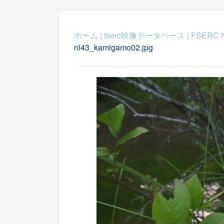
ホーム
|
fserc映像データベース
|
FSERC 
nl43_kamigamo02.jpg