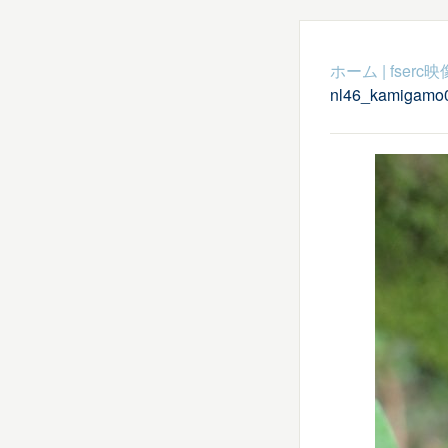
ホーム
|
fser
nl46_kamigamo