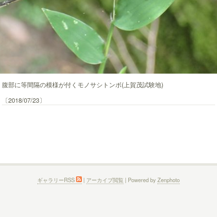
腹部に等間隔の模様が付くモノサシトンボ(上賀茂試験地)
〔2018/07/23〕
ギャラリーRSS
|
アーカイブ閲覧
| Powered by
Zenphoto