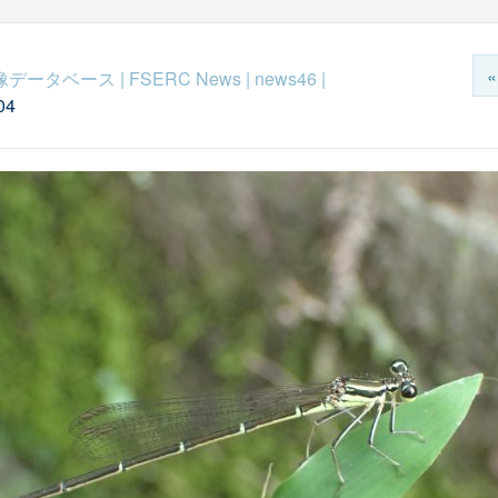
c映像データベース
|
FSERC News
|
news46
|
04