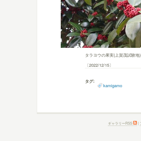
タラヨウの果実(上賀茂試験地)
〔2022/12/15〕
タグ:
kamigamo
ギャラリーRSS
|