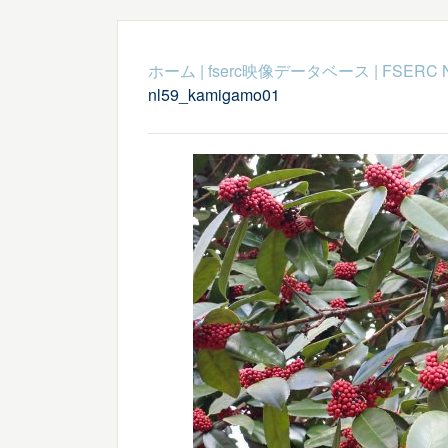
ホーム
|
fserc映像データベース
|
FSERC 
nl59_kamigamo01