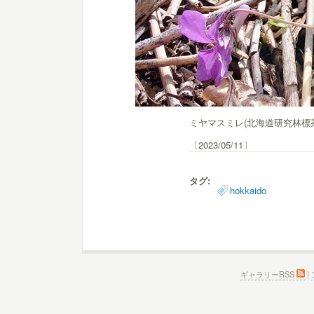
ミヤマスミレ(北海道研究林標
〔2023/05/11〕
タグ:
hokkaido
ギャラリーRSS
|