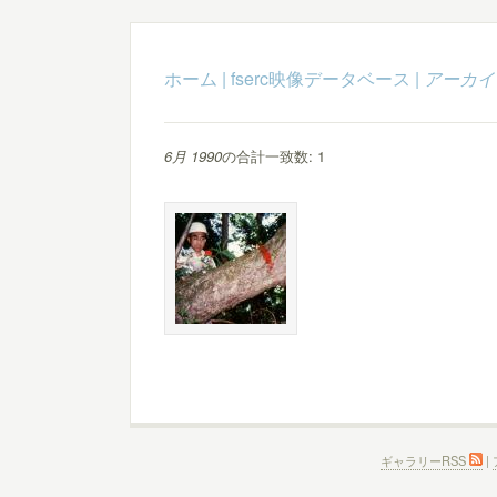
ホーム
|
fserc映像データベース
|
アーカイ
6月 1990
の合計一致数: 1
ギャラリーRSS
|