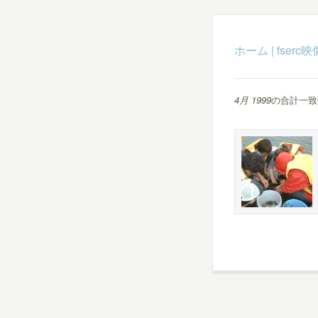
ホーム
|
fser
4月 1999
の合計一致数