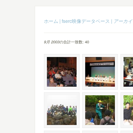
ホーム
|
fserc映像データベース
|
アーカイ
9月 2003
の合計一致数: 40