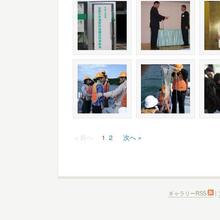
« 前へ
1
2
次へ »
ギャラリーRSS
|