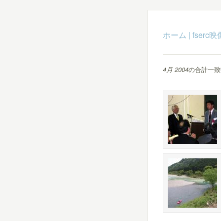
ホーム
|
fser
4月 2004
の合計一致数