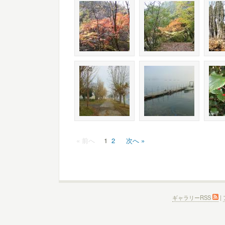
« 前へ
1
2
次へ »
ギャラリーRSS
|