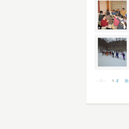
« 前へ
1
2
次