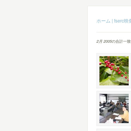
ホーム
|
fser
2月 2005
の合計一致数