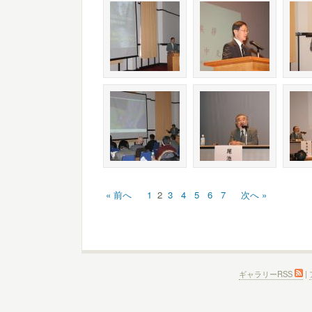
« 前へ
1
2
3
4
5
6
7
次へ »
ギャラリーRSS
|