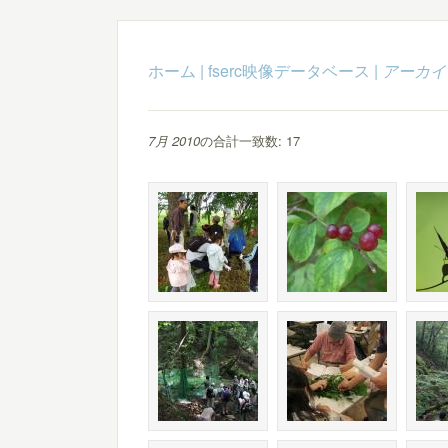
ホーム
|
fserc映像データベース
|
アーカイ
7月 2010
の合計一致数: 17