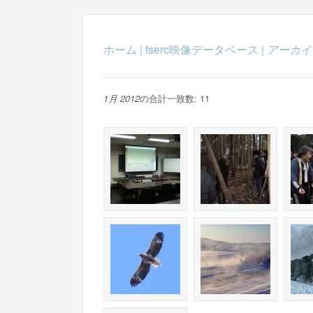
ホーム
|
fserc映像データベース
|
アーカイ
1月 2012
の合計一致数: 11