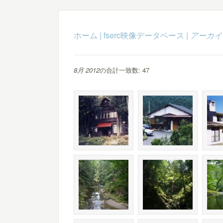
ホーム
|
fserc映像データベース
|
アーカイ
8月 2012
の合計一致数: 47