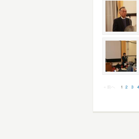
« 前へ
1
2
3