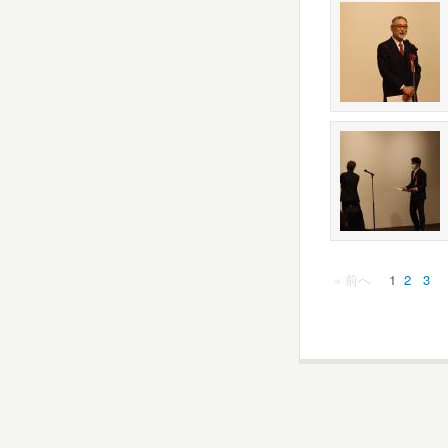
« 前へ
1
2
3