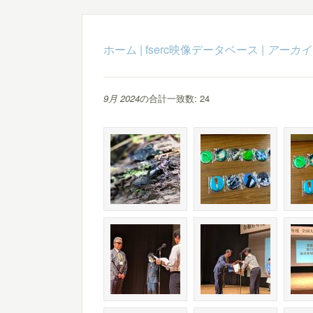
ホーム
|
fserc映像データベース
|
アーカイ
9月 2024
の合計一致数: 24