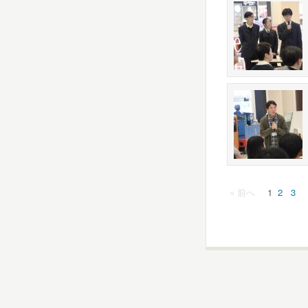
« 前へ
1
2
3