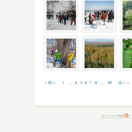
« 前へ
1
...
4
5
6
7
8
...
36
次へ »
ギャラリーRSS
|