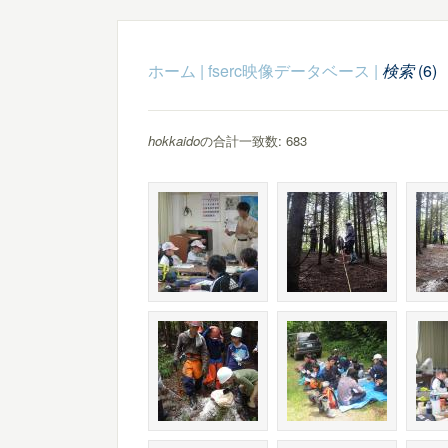
ホーム
|
fserc映像データベース
|
検索
(6)
hokkaido
の合計一致数: 683