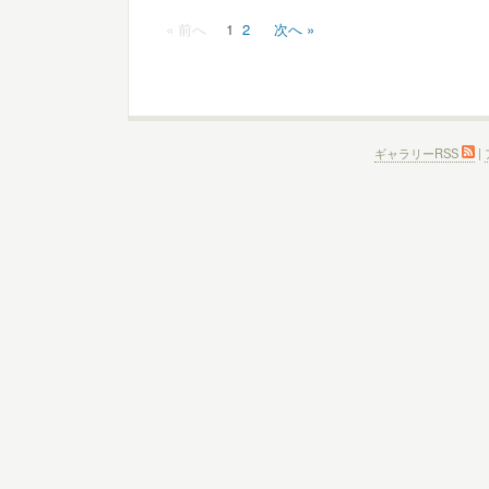
« 前へ
1
2
次へ »
ギャラリーRSS
|