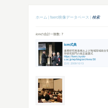
ホーム
|
fserc映像データベース
|
検索
icm
の合計一致数: 7
icm式典
連携研究推進棟および海域陸域統合
学研究部門の発足披露式
https://fserc.kyoto-
u.ac.jp/wp/blog/archives/30
日付:
2009/10/13