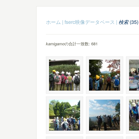
ホーム
|
fserc映像データベース
|
検索
(35)
kamigamo
の合計一致数: 681