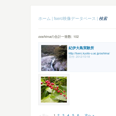
ホーム
|
fserc映像データベース
|
検索
ooshima
の合計一致数: 102
紀伊大島実験所
http://fserc.kyoto-u.ac.jp/oshima/
日付:
2012/10/18
« 前へ
1
2
3
4
5
6
次へ »