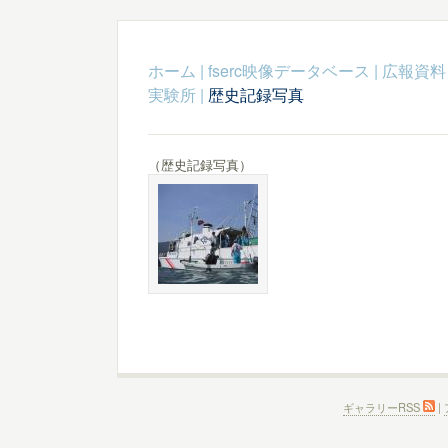
ホーム
|
fserc映像データベース
|
広報資料
実験所
|
歴史記録写真
（歴史記録写真）
ギャラリーRSS
|