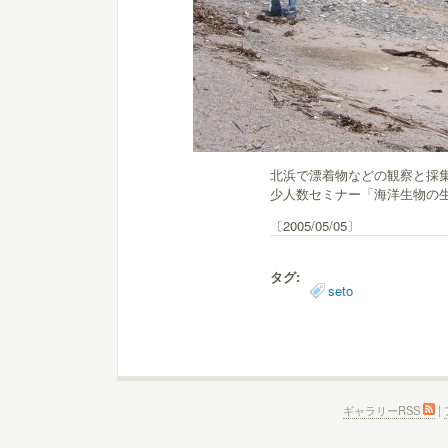
北浜で漂着物などの観察と採
少人数セミナー「海洋生物の
〔2005/05/05〕
タグ:
seto
ギャラリーRSS
|