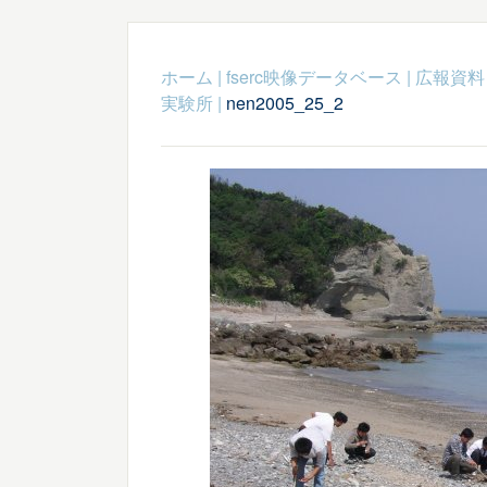
ホーム
|
fserc映像データベース
|
広報資料
実験所
|
nen2005_25_2