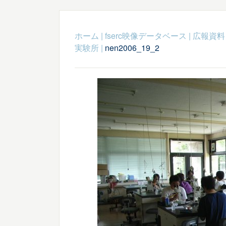
ホーム
|
fserc映像データベース
|
広報資料
実験所
|
nen2006_19_2