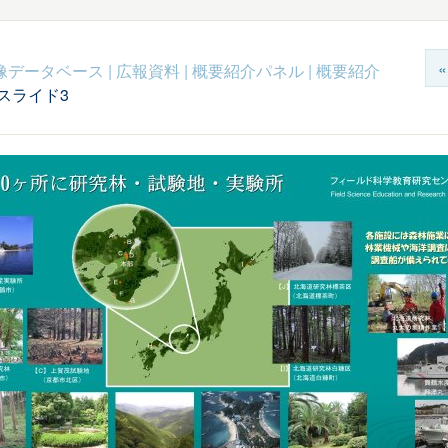
c映像データベース
|
広報資料
|
概要紹介パネル
|
概要紹介
スライド3