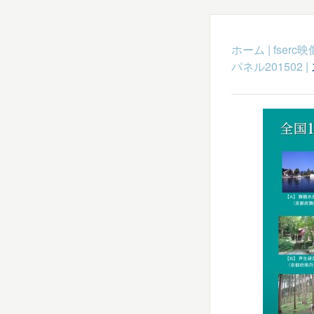
ホーム
|
fser
パネル201502
|