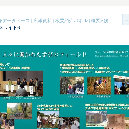
c映像データベース
|
広報資料
|
概要紹介パネル
|
概要紹介
スライド6