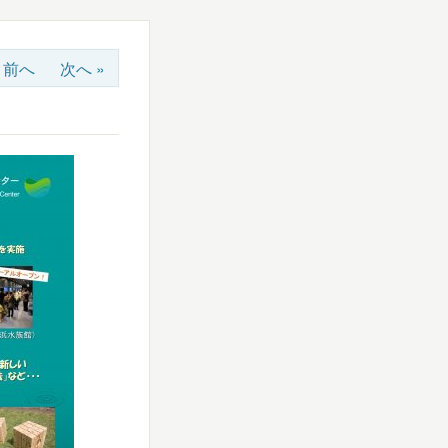
« 前へ
次へ »