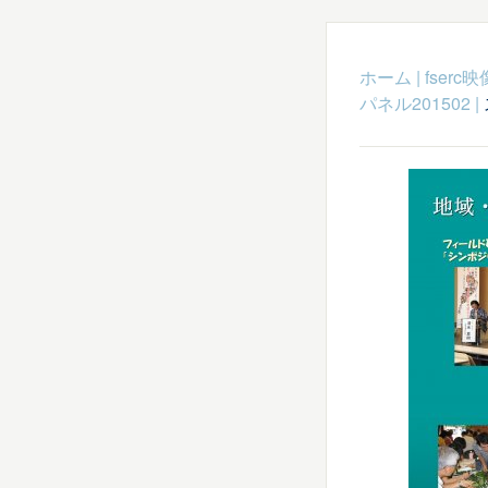
ホーム
|
fser
パネル201502
|