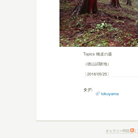
Topics 檜皮の森
（徳山試験地）
〔2016/05/25〕
タグ:
tokuyama
ギャラリーRSS
|