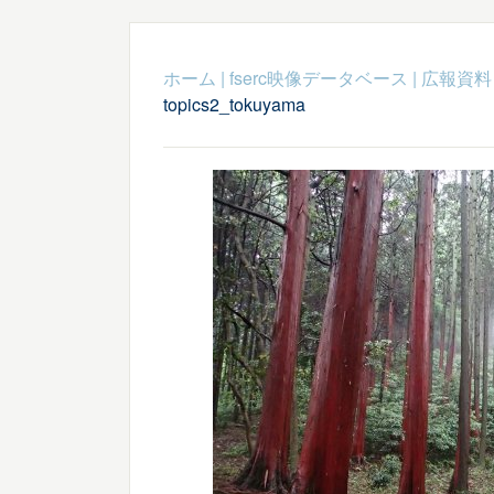
ホーム
|
fserc映像データベース
|
広報資料
topics2_tokuyama