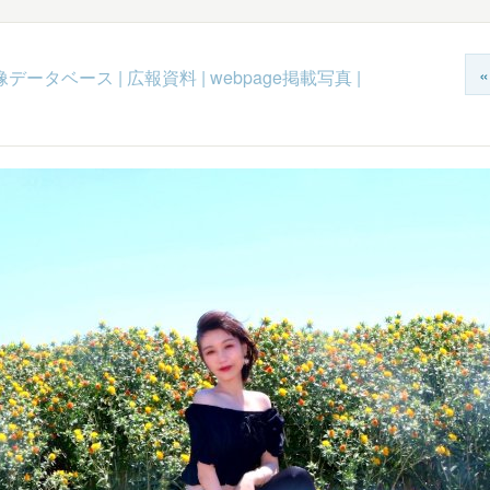
c映像データベース
|
広報資料
|
webpage掲載写真
|