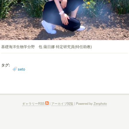
基礎海洋生物学分野 包 薩日娜 特定研究員(特任助教)
タグ:
seto
ギャラリーRSS
|
アーカイブ閲覧
| Powered by
Zenphoto