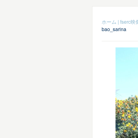
ホーム
|
fser
bao_sarina