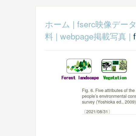
ホーム
|
fserc映像デー
料
|
webpage掲載写真
|
Fig. 6. Five attributes of th
people’s environmental cons
survey (Yoshioka ed., 2009)
〔2021/08/31〕