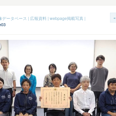
c映像データベース
|
広報資料
|
webpage掲載写真
|
e03