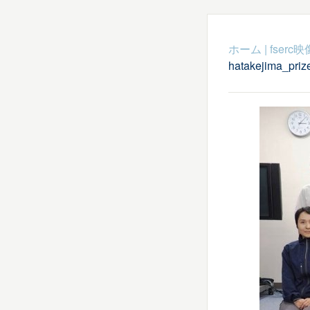
ホーム
|
fser
hatakejima_priz