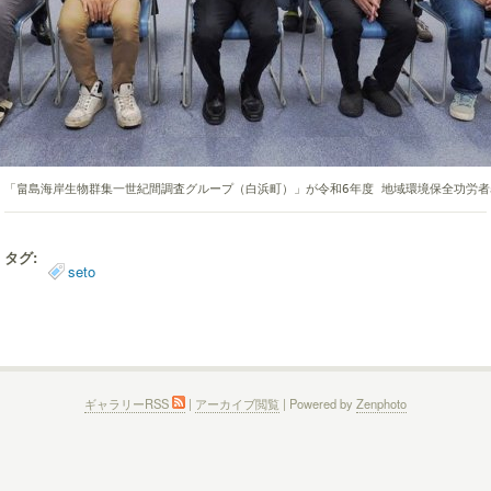
「畠島海岸生物群集一世紀間調査グループ（白浜町）」が令和6年度 地域環境保全功労者
タグ:
seto
ギャラリーRSS
|
アーカイブ閲覧
| Powered by
Zenphoto