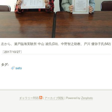
左から、瀬戸臨海実験所 中山 凌氏(D3)、中野智之助教、戸川 優弥子氏(M2)
〔2017/10/27〕
タグ:
seto
ギャラリーRSS
|
アーカイブ閲覧
| Powered by
Zenphoto