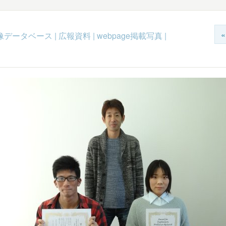
c映像データベース
|
広報資料
|
webpage掲載写真
|