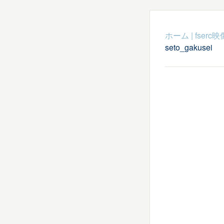
ホーム
|
fser
seto_gakusei