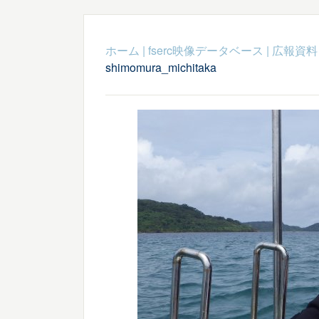
ホーム
|
fserc映像データベース
|
広報資料
shimomura_michitaka