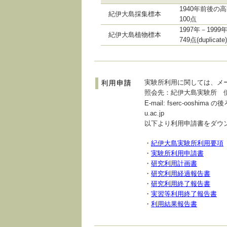
1940年前後
紀伊大島採集標本
100点
1997年－19
紀伊大島植物標本
749点(duplicat
実験所利用に関しては、メ
照会先：紀伊大島実験所 伊
E-mail: fserc-ooshima の
u.ac.jp
以下より利用申請書をダウ
・
紀伊大島実験所利用要項
・
実験所利用申請書
・
研究利用計画書
・
研究利用経過報告書
・
研究利用終了報告書
・
実習等利用終了報告書
・
利用結果報告書