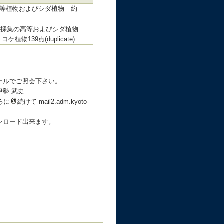
の高等植物およびシダ植物 約
99年採集の高等およびシダ植物
e) コケ植物139点(duplicate)
ールでご照会下さい。
勢 武史
後ろに
続けて mail2.adm.kyoto-
ンロード出来ます。