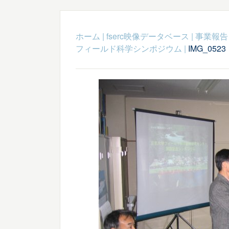
ホーム
|
fserc映像データベース
|
事業報告
フィールド科学シンポジウム
|
IMG_0523