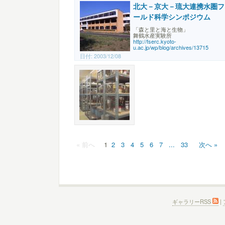
北大－京大－琉大連携水圏フ
ールド科学シンポジウム
「森と里と海と生物」
舞鶴水産実験所
http://fserc.kyoto-
u.ac.jp/wp/blog/archives/13715
日付:
2003/12/08
« 前へ
1
2
3
4
5
6
7
...
33
次へ »
ギャラリーRSS
|