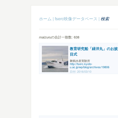
ホーム
|
fserc映像データベース
|
検索
maizuru
の合計一致数: 638
教育研究船「緑洋丸」のお披
目式
舞鶴水産実験所
http://fserc.kyoto-
u.ac.jp/wp/blog/archives/19806
日付:
2016/03/10