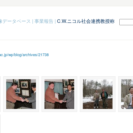
c映像データベース
|
事業報告
|
C.W.ニコル社会連携教授称
.ac.jp/wp/blog/archives/21738