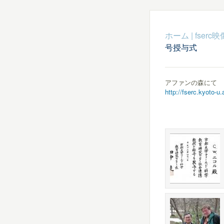
ホーム
|
fser
号授与式
アファンの森にて
http://fserc.kyoto-u