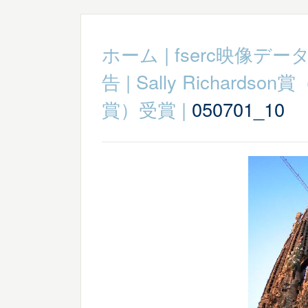
ホーム
|
fserc映像デー
告
|
Sally Richard
賞）受賞
|
050701_10