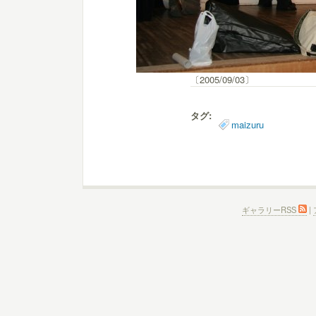
〔2005/09/03〕
タグ:
maizuru
ギャラリーRSS
|